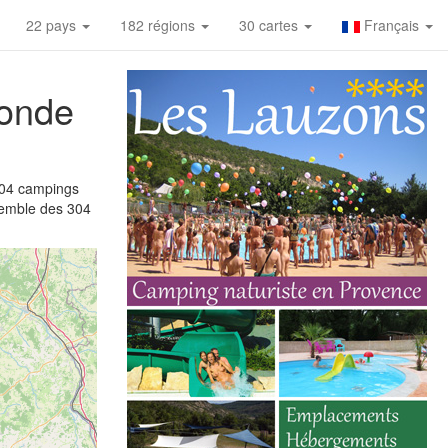
22 pays
182 régions
30 cartes
Français
monde
04 campings
nsemble des 304