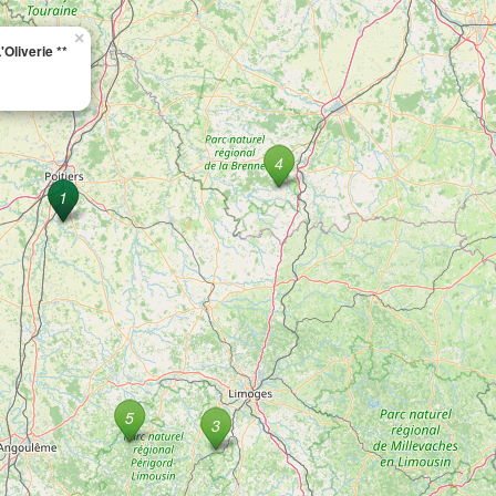
×
Oliverie **