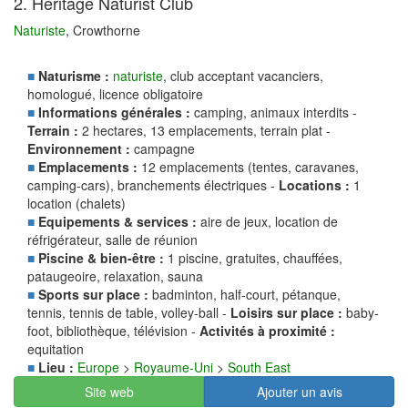
2. Heritage Naturist Club
Naturiste
, Crowthorne
■
Naturisme :
naturiste
, club acceptant vacanciers,
homologué, licence obligatoire
■
Informations générales :
camping, animaux interdits -
Terrain :
2 hectares, 13 emplacements, terrain plat -
Environnement :
campagne
■
Emplacements :
12 emplacements (tentes, caravanes,
camping-cars), branchements électriques -
Locations :
1
location (chalets)
■
Equipements & services :
aire de jeux, location de
réfrigérateur, salle de réunion
■
Piscine & bien-être :
1 piscine, gratuites, chauffées,
pataugeoire, relaxation, sauna
■
Sports sur place :
badminton, half-court, pétanque,
tennis, tennis de table, volley-ball -
Loisirs sur place :
baby-
foot, bibliothèque, télévision -
Activités à proximité :
equitation
■
Lieu :
Europe
>
Royaume-Uni
>
South East
Site web
Ajouter un avis