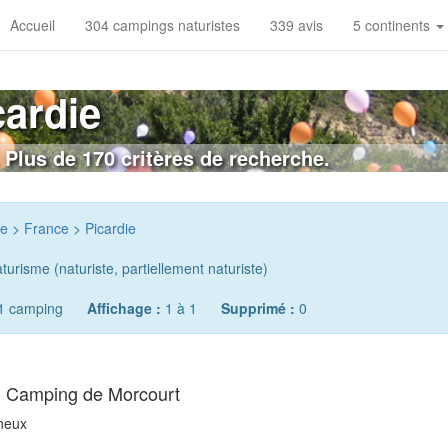
Accueil
304 campings naturistes
339 avis
5 continents
cardie
 Plus de 170 critères de recherche.
pe
>
France
>
Picardie
urisme (naturiste, partiellement naturiste)
1 camping
Affichage :
1 à 1
Supprimé :
0
 - Camping de Morcourt
gneux