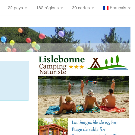
22 pays
182 régions
30 cartes
Français