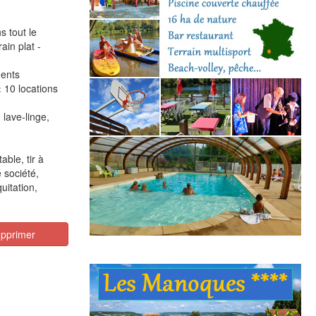
s tout le
in plat -
ments
:
10 locations
 lave-linge,
able, tir à
 société,
uitation,
pprimer