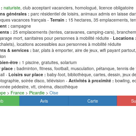
 :
naturiste
, club acceptant vacanciers, homologué, licence obligatoire
ns générales :
parc résidentiel de loisirs, animaux admis en laisse dan
èques vacances français -
Terrain :
15 hectares, 35 emplacements, terra
ent :
campagne
ents :
25 emplacements (tentes, caravanes, camping-cars), branche
garage mort, sanitaires pour personnes à mobilité réduite -
Locations 
chalets), locations accessibles aux personnes à mobilité réduite
ts & services :
bar, plats à emporter, aire de jeux, wifi payant partout,
nion
bien-être :
1 piscine, gratuites, solarium
 place :
badminton, fitness, football, musculation, pétanque, tennis de t
ball -
Loisirs sur place :
baby-foot, bibliothèque, cartes, dessin, jeux de
tographie, soirée disco, télévision -
Activités à proximité :
bowling, eq
nnée pédestre, vtt, cinéma, discothèque
ope
>
France
>
Picardie
>
Oise
eb
Avis
Carte
Su