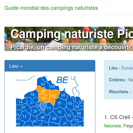
Guide mondial des campings naturistes
Camping naturiste Pi
Picardie, un camping naturiste à découvrir.
Lieu
Lieu :
Euro
Critères :
Nat
Résultats :
1. CS Creil
Naturiste
, Fei