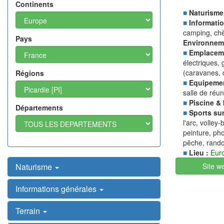
Continents
■
Naturisme
■
Informatio
camping, ch
Pays
Environnem
■
Emplacem
électriques, 
(caravanes, 
Régions
■
Equipemen
salle de réu
■
Piscine & 
Départements
■
Sports sur
l'arc, volley-
peinture, pho
pêche, rando
■
Lieu :
Eur
Naturisme
Site w
Informations générales
Terrain