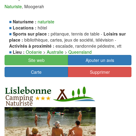
Naturiste
, Moogerah
■
Naturisme :
naturiste
■
Locations :
hôtel
■
Sports sur place :
pétanque, tennis de table -
Loisirs sur
place :
bibliothèque, cartes, jeux de société, télévision -
Activités à proximité :
escalade, randonnée pédestre, vtt
■
Lieu :
Océanie
>
Australie
>
Queensland
Site web
Ajouter un avis
Carte
Supprimer