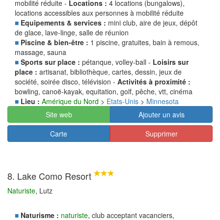
mobilité réduite -
Locations :
4 locations (bungalows),
locations accessibles aux personnes à mobilité réduite
■
Equipements & services :
mini club, aire de jeux, dépôt
de glace, lave-linge, salle de réunion
■
Piscine & bien-être :
1 piscine, gratuites, bain à remous,
massage, sauna
■
Sports sur place :
pétanque, volley-ball -
Loisirs sur
place :
artisanat, bibliothèque, cartes, dessin, jeux de
société, soirée disco, télévision -
Activités à proximité :
bowling, canoë-kayak, equitation, golf, pêche, vtt, cinéma
■
Lieu :
Amérique du Nord
>
Etats-Unis
>
Minnesota
Site web
Ajouter un avis
Carte
Supprimer
8. Lake Como Resort
Naturiste
, Lutz
■
Naturisme :
naturiste
, club acceptant vacanciers,