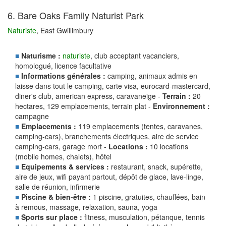
6. Bare Oaks Family Naturist Park
Naturiste
, East Gwillimbury
■
Naturisme :
naturiste
, club acceptant vacanciers,
homologué, licence facultative
■
Informations générales :
camping, animaux admis en
laisse dans tout le camping, carte visa, eurocard-mastercard,
diner's club, american express, caravaneige -
Terrain :
20
hectares, 129 emplacements, terrain plat -
Environnement :
campagne
■
Emplacements :
119 emplacements (tentes, caravanes,
camping-cars), branchements électriques, aire de service
camping-cars, garage mort -
Locations :
10 locations
(mobile homes, chalets), hôtel
■
Equipements & services :
restaurant, snack, supérette,
aire de jeux, wifi payant partout, dépôt de glace, lave-linge,
salle de réunion, infirmerie
■
Piscine & bien-être :
1 piscine, gratuites, chauffées, bain
à remous, massage, relaxation, sauna, yoga
■
Sports sur place :
fitness, musculation, pétanque, tennis