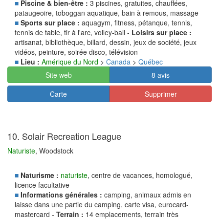
■
Piscine & bien-être :
3 piscines, gratuites, chauffées,
pataugeoire, toboggan aquatique, bain à remous, massage
■
Sports sur place :
aquagym, fitness, pétanque, tennis,
tennis de table, tir à l'arc, volley-ball -
Loisirs sur place :
artisanat, bibliothèque, billard, dessin, jeux de société, jeux
vidéos, peinture, soirée disco, télévision
■
Lieu :
Amérique du Nord
>
Canada
>
Québec
Site web
8 avis
Carte
Supprimer
10. Solair Recreation League
Naturiste
, Woodstock
■
Naturisme :
naturiste
, centre de vacances, homologué,
licence facultative
■
Informations générales :
camping, animaux admis en
laisse dans une partie du camping, carte visa, eurocard-
mastercard -
Terrain :
14 emplacements, terrain très