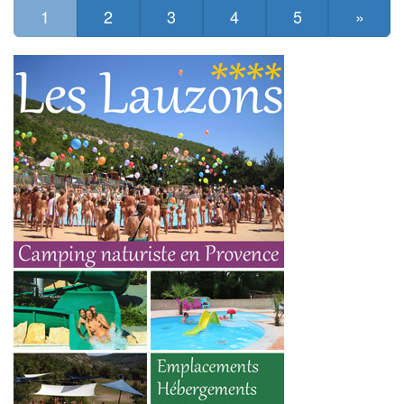
1
2
3
4
5
»