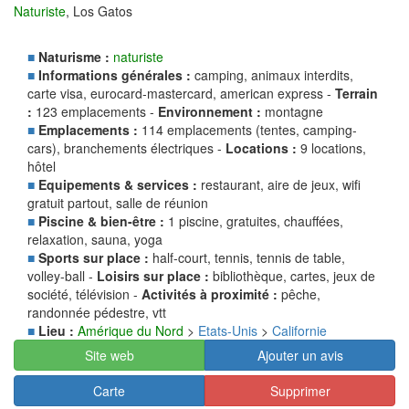
Naturiste
, Los Gatos
■
Naturisme :
naturiste
■
Informations générales :
camping, animaux interdits,
carte visa, eurocard-mastercard, american express -
Terrain
:
123 emplacements -
Environnement :
montagne
■
Emplacements :
114 emplacements (tentes, camping-
cars), branchements électriques -
Locations :
9 locations,
hôtel
■
Equipements & services :
restaurant, aire de jeux, wifi
gratuit partout, salle de réunion
■
Piscine & bien-être :
1 piscine, gratuites, chauffées,
relaxation, sauna, yoga
■
Sports sur place :
half-court, tennis, tennis de table,
volley-ball -
Loisirs sur place :
bibliothèque, cartes, jeux de
société, télévision -
Activités à proximité :
pêche,
randonnée pédestre, vtt
■
Lieu :
Amérique du Nord
>
Etats-Unis
>
Californie
Site web
Ajouter un avis
Carte
Supprimer