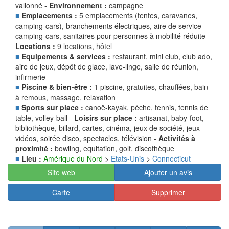
vallonné -
Environnement :
campagne
■
Emplacements :
5 emplacements (tentes, caravanes,
camping-cars), branchements électriques, aire de service
camping-cars, sanitaires pour personnes à mobilité réduite -
Locations :
9 locations, hôtel
■
Equipements & services :
restaurant, mini club, club ado,
aire de jeux, dépôt de glace, lave-linge, salle de réunion,
infirmerie
■
Piscine & bien-être :
1 piscine, gratuites, chauffées, bain
à remous, massage, relaxation
■
Sports sur place :
canoë-kayak, pêche, tennis, tennis de
table, volley-ball -
Loisirs sur place :
artisanat, baby-foot,
bibliothèque, billard, cartes, cinéma, jeux de société, jeux
vidéos, soirée disco, spectacles, télévision -
Activités à
proximité :
bowling, equitation, golf, discothèque
■
Lieu :
Amérique du Nord
>
Etats-Unis
>
Connecticut
Site web
Ajouter un avis
Carte
Supprimer