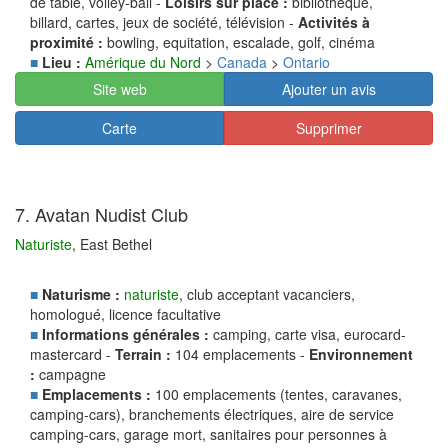
de table, volley-ball -
Loisirs sur place :
bibliothèque,
billard, cartes, jeux de société, télévision -
Activités à
proximité :
bowling, equitation, escalade, golf, cinéma
■
Lieu :
Amérique du Nord
>
Canada
>
Ontario
Site web
Ajouter un avis
Carte
Supprimer
7. Avatan Nudist Club
Naturiste
, East Bethel
■
Naturisme :
naturiste
, club acceptant vacanciers,
homologué, licence facultative
■
Informations générales :
camping, carte visa, eurocard-
mastercard -
Terrain :
104 emplacements -
Environnement
:
campagne
■
Emplacements :
100 emplacements (tentes, caravanes,
camping-cars), branchements électriques, aire de service
camping-cars, garage mort, sanitaires pour personnes à