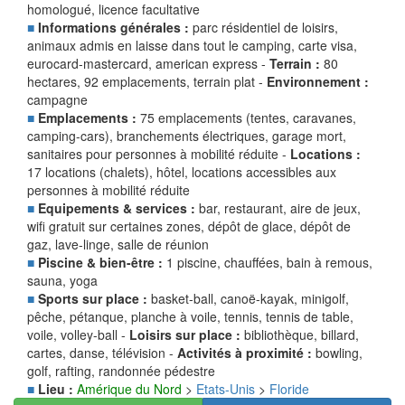
homologué, licence facultative
■
Informations générales :
parc résidentiel de loisirs,
animaux admis en laisse dans tout le camping, carte visa,
eurocard-mastercard, american express -
Terrain :
80
hectares, 92 emplacements, terrain plat -
Environnement :
campagne
■
Emplacements :
75 emplacements (tentes, caravanes,
camping-cars), branchements électriques, garage mort,
sanitaires pour personnes à mobilité réduite -
Locations :
17 locations (chalets), hôtel, locations accessibles aux
personnes à mobilité réduite
■
Equipements & services :
bar, restaurant, aire de jeux,
wifi gratuit sur certaines zones, dépôt de glace, dépôt de
gaz, lave-linge, salle de réunion
■
Piscine & bien-être :
1 piscine, chauffées, bain à remous,
sauna, yoga
■
Sports sur place :
basket-ball, canoë-kayak, minigolf,
pêche, pétanque, planche à voile, tennis, tennis de table,
voile, volley-ball -
Loisirs sur place :
bibliothèque, billard,
cartes, danse, télévision -
Activités à proximité :
bowling,
golf, rafting, randonnée pédestre
■
Lieu :
Amérique du Nord
>
Etats-Unis
>
Floride