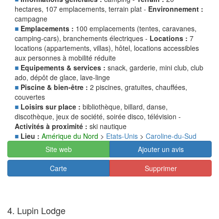
hectares, 107 emplacements, terrain plat -
Environnement :
campagne
■
Emplacements :
100 emplacements (tentes, caravanes,
camping-cars), branchements électriques -
Locations :
7
locations (appartements, villas), hôtel, locations accessibles
aux personnes à mobilité réduite
■
Equipements & services :
snack, garderie, mini club, club
ado, dépôt de glace, lave-linge
■
Piscine & bien-être :
2 piscines, gratuites, chauffées,
couvertes
■
Loisirs sur place :
bibliothèque, billard, danse,
discothèque, jeux de société, soirée disco, télévision -
Activités à proximité :
ski nautique
■
Lieu :
Amérique du Nord
>
Etats-Unis
>
Caroline-du-Sud
Site web
Ajouter un avis
Carte
Supprimer
4. Lupin Lodge