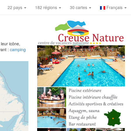
22 pays
182 régions
30 cartes
Français
 leur icône,
vant :
camping