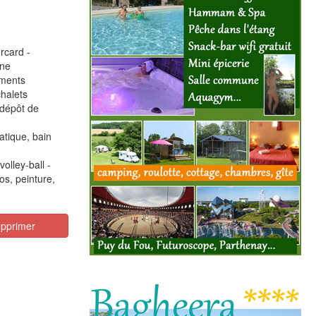
rcard -
ne
ements
halets
 dépôt de
atique, bain
volley-ball -
éos, peinture,
pprimer