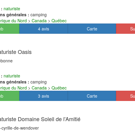
 :
naturiste
ns générales :
camping
rique du Nord
>
Canada
>
Québec
eb
4 avis
Carte
Su
turiste Oasis
rebonne
 :
naturiste
ns générales :
camping
rique du Nord
>
Canada
>
Québec
eb
3 avis
Carte
Su
turiste Domaine Soleil de l'Amitié
t-cyrille-de-wendover