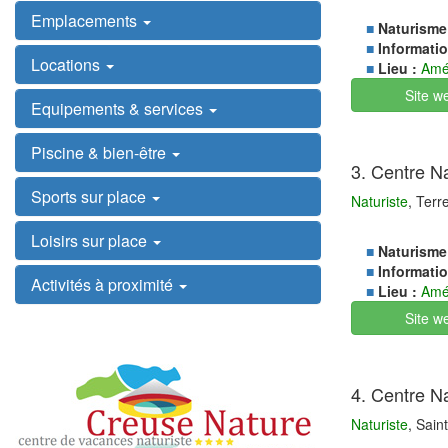
Emplacements
■
Naturisme
■
Informatio
Locations
■
Lieu :
Amé
Site w
Equipements & services
Piscine & bien-être
3. Centre Na
Sports sur place
Naturiste
, Ter
Loisirs sur place
■
Naturisme
■
Informatio
Activités à proximité
■
Lieu :
Amé
Site w
4. Centre Na
Naturiste
, Sain