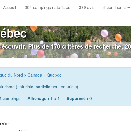
Accueil
304 campings naturistes
339 avis
5 continents
uébec
écouvrir. Plus de 170 critères de recherche. 2
que du Nord
>
Canada
>
Québec
urisme (naturiste, partiellement naturiste)
4 campings
Affichage :
1 à 4
Supprimé :
0
erie