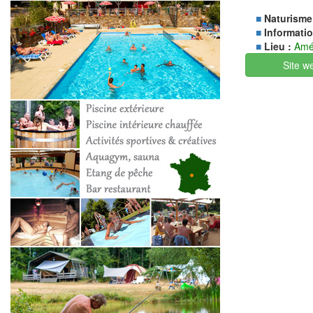
■
Naturisme
■
Informatio
■
Lieu :
Amé
Site w