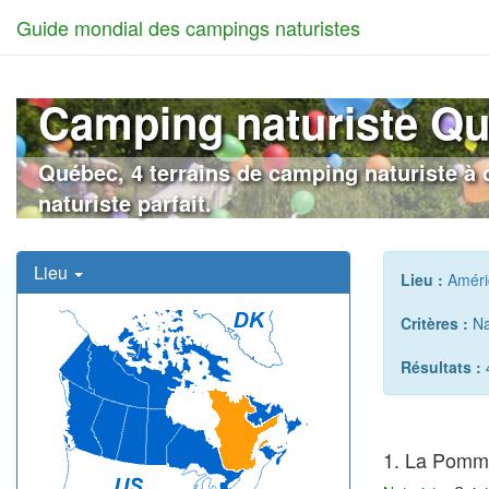
Guide mondial des campings naturistes
Camping naturiste Q
Québec, 4 terrains de camping naturiste à d
naturiste parfait.
Lieu
Lieu :
Améri
Critères :
Nat
Résultats :
1. La Pomm