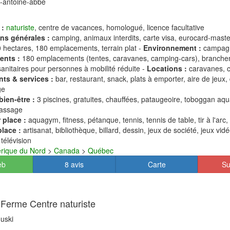
t-antoine-abbé
 :
naturiste
, centre de vacances, homologué, licence facultative
ns générales :
camping, animaux interdits, carte visa, eurocard-maste
 hectares, 180 emplacements, terrain plat -
Environnement :
campag
ents :
180 emplacements (tentes, caravanes, camping-cars), branch
sanitaires pour personnes à mobilité réduite -
Locations :
caravanes, c
ts & services :
bar, restaurant, snack, plats à emporter, aire de jeux,
ge
bien-être :
3 piscines, gratuites, chauffées, pataugeoire, toboggan aqu
assage
 place :
aquagym, fitness, pétanque, tennis, tennis de table, tir à l'arc, 
place :
artisanat, bibliothèque, billard, dessin, jeux de société, jeux vid
 télévision
rique du Nord
>
Canada
>
Québec
eb
8 avis
Carte
Su
e Ferme Centre naturiste
uski