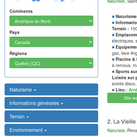
Naturiste
, Sain
Continents
■
Naturisme
■
Informatio
Terrain :
100
Pays
■
Emplacem
électriques, 
■
Equipemen
gaz, lave-lin
Régions
■
Piscine & 
à remous, m
■
Sports sur
Loisirs sur 
soirée disco,
Naturisme
■
Lieu :
Amé
Site w
Informations générales
Terrain
2. La Vieill
Environnement
Naturiste
, Rimo