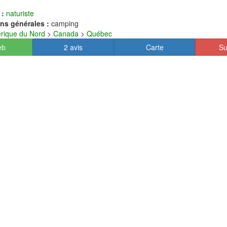
 :
naturiste
ns générales :
camping
rique du Nord
>
Canada
>
Québec
eb
2 avis
Carte
Su