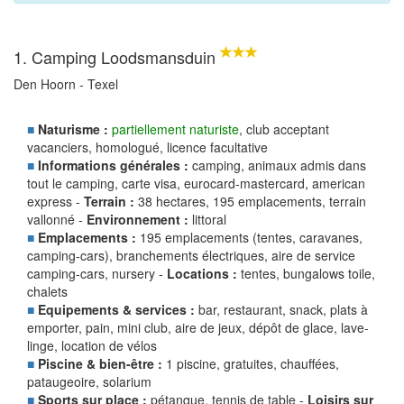
1. Camping Loodsmansduin
Den Hoorn - Texel
■
Naturisme :
partiellement naturiste
, club acceptant
vacanciers, homologué, licence facultative
■
Informations générales :
camping, animaux admis dans
tout le camping, carte visa, eurocard-mastercard, american
express -
Terrain :
38 hectares, 195 emplacements, terrain
vallonné -
Environnement :
littoral
■
Emplacements :
195 emplacements (tentes, caravanes,
camping-cars), branchements électriques, aire de service
camping-cars, nursery -
Locations :
tentes, bungalows toile,
chalets
■
Equipements & services :
bar, restaurant, snack, plats à
emporter, pain, mini club, aire de jeux, dépôt de glace, lave-
linge, location de vélos
■
Piscine & bien-être :
1 piscine, gratuites, chauffées,
pataugeoire, solarium
■
Sports sur place :
pétanque, tennis de table -
Loisirs sur