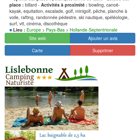
place :
billard -
Activités à proximité :
bowling, canoë-
kayak, equitation, escalade, golf, minigolf, pêche, planche à
voile, rafting, randonnée pédestre, ski nautique, spéléologie,
surf, vtt, cinéma, discothèque
■
Lieu :
Europe
>
Pays-Bas
>
Hollande-Septentrionale
Site web
Ajouter un avis
Carte
Supprimer