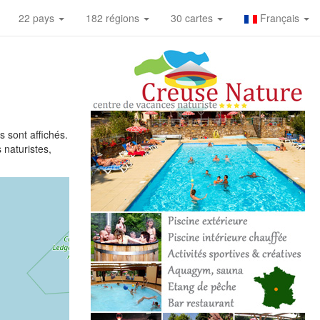
22 pays
182 régions
30 cartes
Français
 sont affichés.
 naturistes,