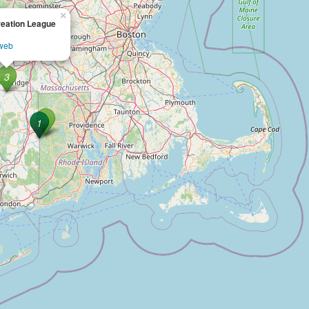
×
reation League
 web