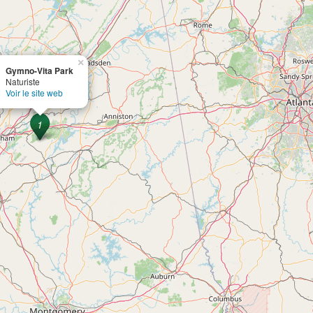
×
Gymno-Vita Park
Naturiste
Voir le site web