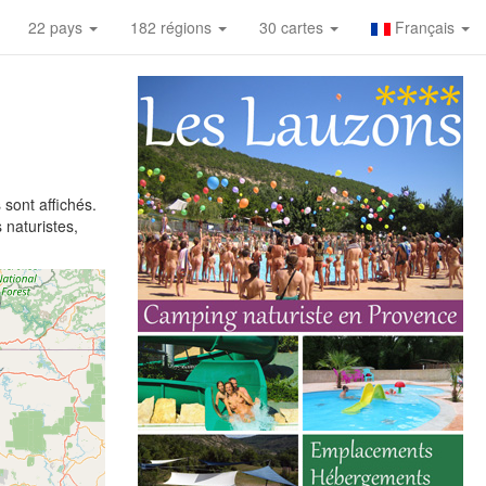
22 pays
182 régions
30 cartes
Français
sont affichés.
 naturistes,