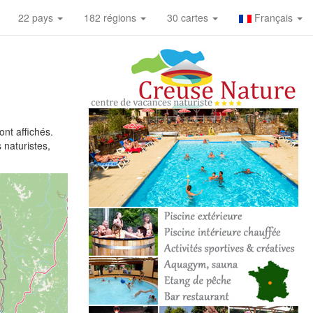
22 pays
182 régions
30 cartes
Français
nt affichés.
 naturistes,