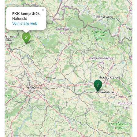
×
FKK kemp Út?k
Naturiste
Voir le site web