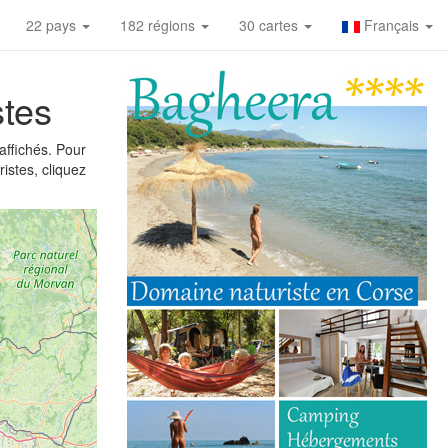
22 pays
182 régions
30 cartes
Français
stes
affichés. Pour
istes, cliquez