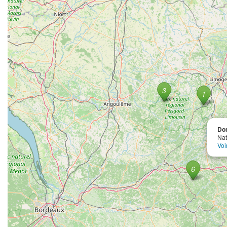
Dom
Nat
Voi