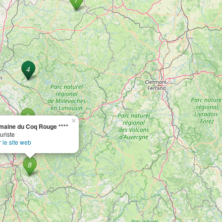
×
aine du Coq Rouge ****
uriste
r le site web