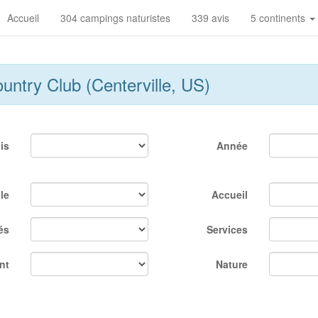
Accueil
304 campings naturistes
339 avis
5 continents
ntry Club (Centerville, US)
is
Année
le
Accueil
és
Services
nt
Nature