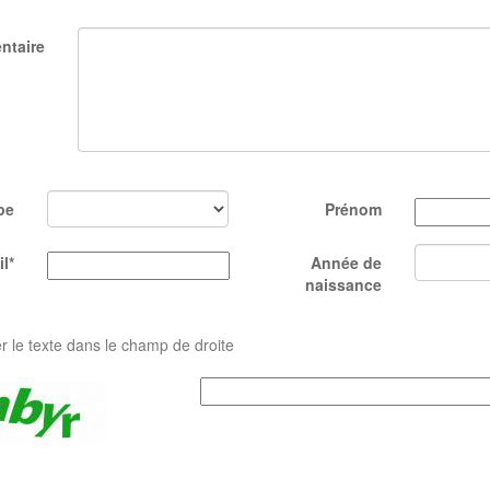
ntaire
pe
Prénom
l*
Année de
naissance
er le texte dans le champ de droite