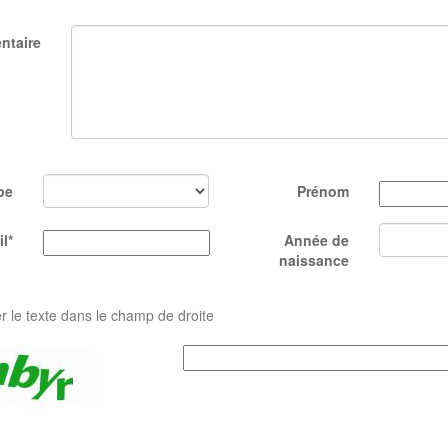
ntaire
pe
Prénom
l*
Année de
naissance
er le texte dans le champ de droite