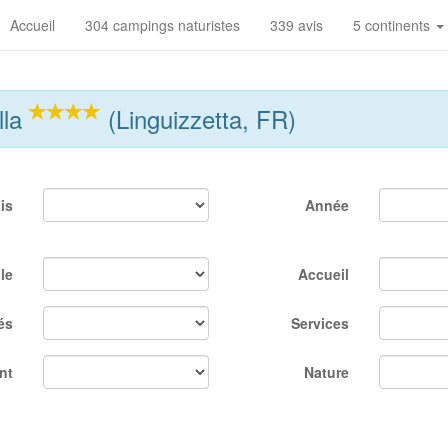
Accueil
304 campings naturistes
339 avis
5 continents
lla
(Linguizzetta, FR)
is
Année
le
Accueil
és
Services
nt
Nature