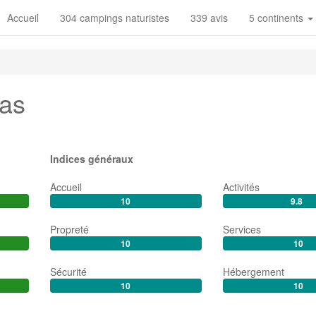
Accueil
304 campings naturistes
339 avis
5 continents
ras
Indices généraux
Accueil
Activités
10
9.8
Propreté
Services
10
10
Sécurité
Hébergement
10
10