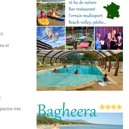
10.
es et
.
iscine très