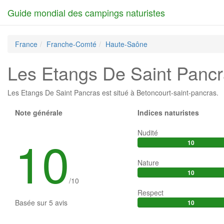
Guide mondial des campings naturistes
France
Franche-Comté
Haute-Saône
Les Etangs De Saint Panc
Les Etangs De Saint Pancras est situé à
Betoncourt-saint-pancras
.
Note générale
Indices naturistes
10
Nudité
10
Nature
10
/
10
Respect
Basée sur
5
avis
10