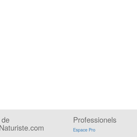
 de
Professionels
aturiste.com
Espace Pro