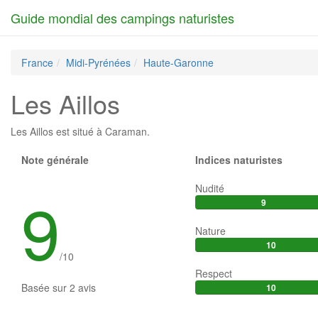
Guide mondial des campings naturistes
France
Midi-Pyrénées
Haute-Garonne
Les Aillos
Les Aillos est situé à
Caraman
.
Note générale
Indices naturistes
9
Nudité
9
Nature
10
/
10
Respect
Basée sur
2
avis
10