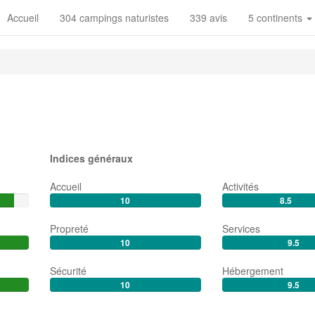
Accueil
304 campings naturistes
339 avis
5 continents
Indices généraux
Accueil
Activités
10
8.5
Propreté
Services
10
9.5
Sécurité
Hébergement
10
9.5