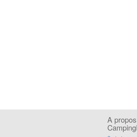
A propos
CampingN